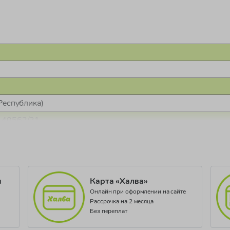
Республика)
.40562/21
и
Карта «Халва»
Онлайн при оформлении на сайте
Рассрочка на 2 месяца
Без переплат