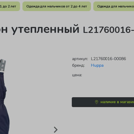
1 до 2 лет
Одежда для мальчиков от 2 до 4 лет
Одежда для мальчиков
он утепленный
L21760016-
артикул:
L21760016-00086
бренд:
Huppa
цена:
наличие в магази