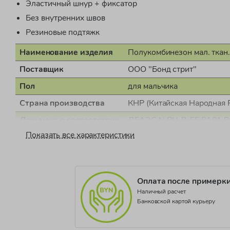
Эластичный шнур + фиксатор
Без внутренних швов
Резиновые подтяжк
Наименование изделия
Полукомбинезон мал. ткан.
Поставщик
ООО "Бонд стрит"
Пол
для мальчика
Страна производства
КНР (Китайская Народная 
Документ о соответствии
ДЕАЭС N RU Д-EE.РА01.В
Показать все характеристики
Коллекция
FLINN
Оплата после примерк
Наличный расчет
Банковской картой курьеру