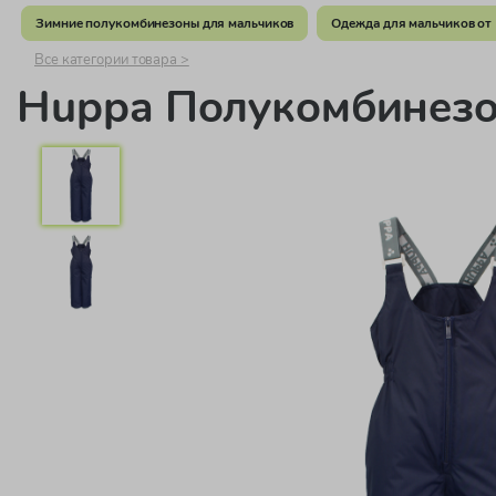
Зимние полукомбинезоны для мальчиков
Одежда для мальчиков от 
Все категории товара >
Huppa Полукомбинез