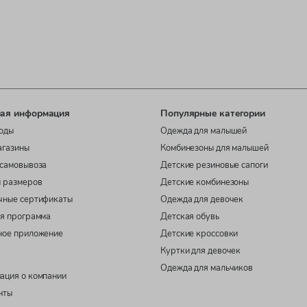
ая информация
Популярные категории
оды
Одежда для малышей
агазины
Комбинезоны для малышей
самовывоза
Детские резиновые сапоги
 размеров
Детские комбинезоны
чные сертификаты
Одежда для девочек
я программа
Детская обувь
ное приложение
Детские кроссовки
Куртки для девочек
Одежда для мальчиков
ация о компании
нты