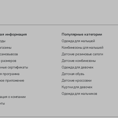
ая информация
Популярные категории
оды
Одежда для малышей
агазины
Комбинезоны для малышей
самовывоза
Детские резиновые сапоги
 размеров
Детские комбинезоны
чные сертификаты
Одежда для девочек
я программа
Детская обувь
ное приложение
Детские кроссовки
Куртки для девочек
Одежда для мальчиков
ация о компании
нты