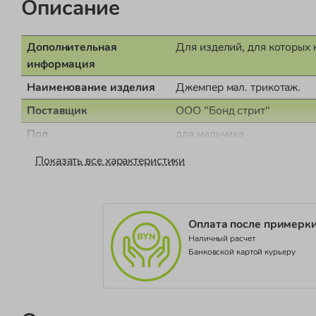
Описание
Дополнительная
Для изделий, для которых 
информация
Наименование изделия
Джемпер мал. трикотаж.
Поставщик
ООО "Бонд стрит"
Пол
для мальчика
Страна производства
Бангладеш
Показать все характеристики
Документ о соответствии
СЕАЭС RU С-IT.НА16.В.0
Коллекция
SEASONAL BASIC_CS3404
Оплата после примерк
Наличный расчет
Банковской картой курьеру