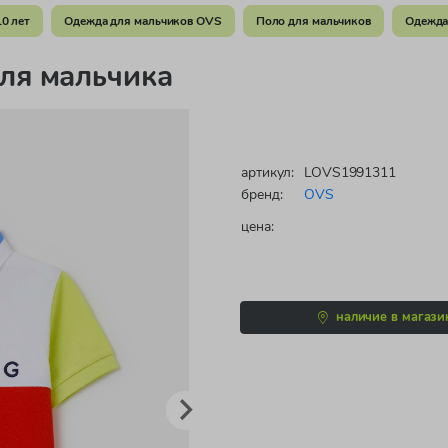
10 лет
Одежда для мальчиков OVS
Поло для мальчиков
Одежда
ля мальчика
артикул:
LOVS1991311
бренд:
OVS
цена:
наличие в магази