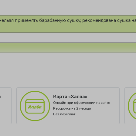
нельзя применять барабанную сушку, рекомендована сушка на
1022/22
 SS 02
и
Карта «Халва»
Онлайн при оформлении на сайте
Рассрочка на 2 месяца
Без переплат