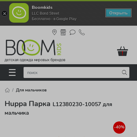
Boomkids
Открыть
LLC Bond Street
Бесплатно - в Google Play
!
детская одежда мировых брендов
Для мальчиков
Huppa Парка
L12380230-10057 для
мальчика
-40%