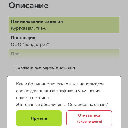
Описание
Наименование изделия
Куртка мал. ткан.
Поставщик
ООО "Бонд стрит"
Пол
для мальчика
Показать все характеристики
Страна производства
КНР (Китайская Народная Республика)
Как и большинство сайтов, мы используем
Одежда для мальчиков от 4 до 7 лет
Документ о соответствии
cookie для анализа трафика и улучшения
ДЕАЭС N RU Д-EE.РА01.В.40562/21
Одежда для мальчиков от 8 до 10 лет
нашего сервиса.
Коллекция
Эти данные обезличены. Остаемся на связи?
Одежда для мальчиков от 10 до 12 лет
ROMAN2
Отказаться
Принять
Зимняя верхняя одежда для мальчиков
(скрыть цены)