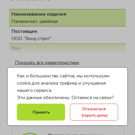
Наименование изделия
Панама мал. швейная
Поставщик
ООО "Бонд стрит"
Пол
для мальчика
Показать все характеристики
Страна производства
КНР (Китайская Народная Республика)
Как и большинство сайтов, мы используем
Панамы для детей
Обувь и аксессуары Next
Документ о соответствии
cookie для анализа трафика и улучшения
ДЕАЭС № BY/112 11.01. ТР007 156.01 01023
нашего сервиса.
Панамы (панамки) для мальчиков
Эти данные обезличены. Остаемся на связи?
Коллекция
Товары для пляжа для мальчиков
Одежда для мальчиков
BOYS ACCESSORIES
Отказаться
Принять
Все категории товара >
(скрыть цены)