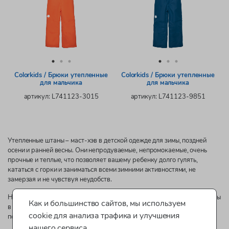
Colorkids / Брюки утепленные
Colorkids / Брюки утепленные
для мальчика
для мальчика
артикул: L741123-3015
артикул: L741123-9851
Утепленные штаны – маст-хэв в детской одежде для зимы, поздней
осени и ранней весны. Они непродуваемые, непромокаемые, очень
прочные и теплые, что позволяет вашему ребенку долго гулять,
кататься с горки и заниматься всеми зимними активностями, не
замерзая и не чувствуя неудобств.
На сайте Boomkids.by утепленные штаны для мальчиков представлены
Как и большинство сайтов, мы используем
в лаконичных немарких расцветках, каждая модель имеет завязки на
cookie для анализа трафика и улучшения
поясе либо подтяжки и удобные карманы.
нашего сервиса.