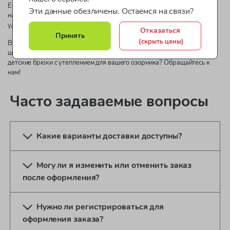
Если вам нужно купить утепленные брюки для мальчика, заходите в
Эти данные обезличены. Остаемся на связи?
наш каталог. Обратите внимание на приемлемые цены и варианты
удобной доставки по Минску и Беларуси.
Отказаться
Принять
(скрыть цены)
В продаже в нашем каталоге множество различных моделей теплых
штанов от проверенных производителей. Хотите недорого заказать
детские брюки с утеплением для вашего озорника? Обращайтесь к
нам!
Часто задаваемые вопросы
Какие варианты доставки доступны?
Могу ли я изменить или отменить заказ
после оформления?
Нужно ли регистрироваться для
оформления заказа?