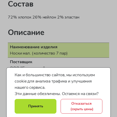
Состав
72% хлопок 26% нейлон 2% эластан
Описание
Наименование изделия
Носки мал. (количество 7 пар)
Поставщик
ООО "Бонд стрит"
Как и большинство сайтов, мы используем
Пол
cookie для анализа трафика и улучшения
для мальчика
нашего сервиса.
Показать все характеристики
Страна производства
Эти данные обезличены. Остаемся на связи?
Турция
Отказаться
Носки для мальчиков
Белье для мальчиков
Принять
Документ о соответствии
(скрыть цены)
ДЕАЭС № BY/112 11.01. ТР007 156.01 00978
Товары для мальчиков