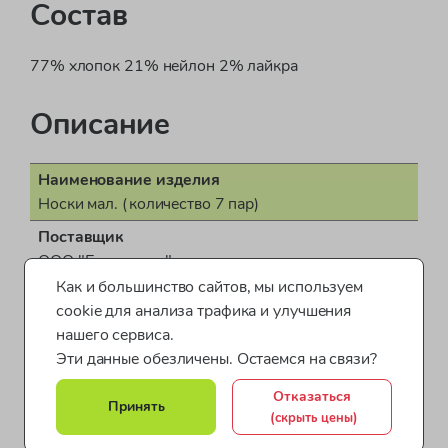
Состав
77% хлопок 21% нейлон 2% лайкра
Описание
Наименование изделия
Носки мал. (количество 7 пар)
Поставщик
ООО "Бонд стрит"
Как и большинство сайтов, мы используем
Пол
cookie для анализа трафика и улучшения
для мальчика
нашего сервиса.
Показать все характеристики
Страна производства
Эти данные обезличены. Остаемся на связи?
Турция
Отказаться
Носки для мальчиков
Белье для мальчиков
Принять
Документ о соответствии
(скрыть цены)
СЕАЭС KG417/035.GB.02.06701
Товары для мальчиков