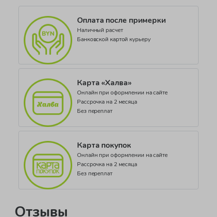
красный
Оплата после примерки
Коллекция
Наличный расчет
SEASONAL BASIC_PR506 PE01
Банковской картой курьеру
Карта «Халва»
Онлайн при оформлении на сайте
Рассрочка на 2 месяца
Без переплат
Карта покупок
Онлайн при оформлении на сайте
Рассрочка на 2 месяца
Без переплат
Отзывы