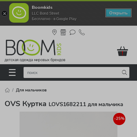
Boomkids
Открыть
LLC Bond Street
Бесплатно - в Google Play
!
детская одежда мировых брендов
Для мальчиков
OVS Куртка
LOVS1682211 для мальчика
-25%