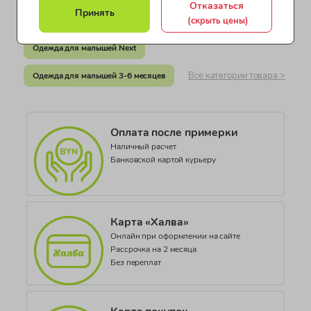
Отказаться
Документ о соответствии
Принять
(скрыть цены)
Одежда для мальчиков от 4 до 7 лет
ТС RU С-GB.АЖ26.В.00839
Одежда для малышей Next
Коллекция
Jersey
Все категории товара >
Одежда для малышей 3-6 месяцев
Оплата после примерки
Наличный расчет
Банковской картой курьеру
Карта «Халва»
Онлайн при оформлении на сайте
Рассрочка на 2 месяца
Без переплат