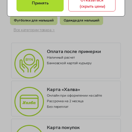
Принять
Документ о соответствии
(скрыть цены)
Одежда для малышей 3-6 месяцев
ТС RU С-GB.АЖ26.В.00839
Футболки для малышей
Одежда для малышей
Все категории товара >
Оплата после примерки
Наличный расчет
Банковской картой курьеру
Карта «Халва»
Онлайн при оформлении на сайте
Рассрочка на 2 месяца
Без переплат
Карта покупок