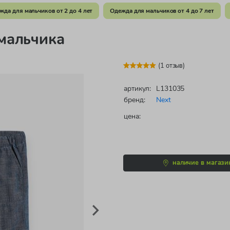
жда для мальчиков от 2 до 4 лет
Одежда для мальчиков от 4 до 7 лет
мальчика
(1 отзыв)
артикул:
L131035
бренд:
Next
цена:
наличие в магази