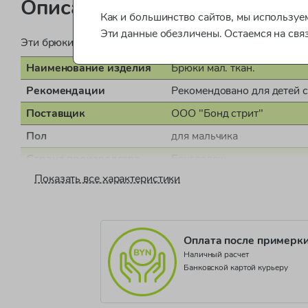
Описание
Как и большинство сайтов, мы используем
Эти данные обезличены. Остаемся на свя
Эти брюки непременно станут новым фаворитом гардероб
Наименование изделия
Брюки мал. ткан.
Рекомендации
Рекомендовано для детей 
Поставщик
ООО "Бонд стрит"
Пол
для мальчика
Страна производства
Бангладеш
Показать все характеристики
Документ о соответствии
СТС RU C-GB.АЛ14.В.08
Коллекция
Misc Younger Boys
Оплата после примерк
Наличный расчет
Банковской картой курьеру