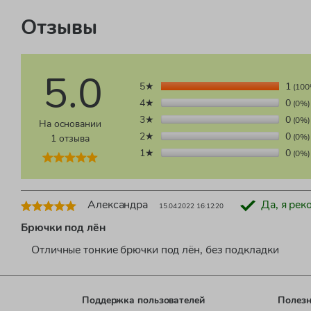
Отзывы
5.0
5★
1
(100
4★
0
(0%)
3★
0
(0%)
На основании
2★
0
1 отзыва
(0%)
1★
0
(0%)
Александра
Да, я рек
15.04.2022 16:12:20
Брючки под лён
Отличные тонкие брючки под лён, без подкладки
Поддержка пользователей
Полезн