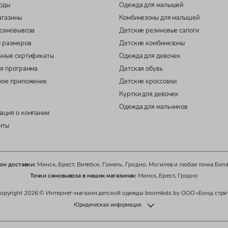
оды
Одежда для малышей
агазины
Комбинезоны для малышей
самовывоза
Детские резиновые сапоги
 размеров
Детские комбинезоны
чные сертификаты
Одежда для девочек
я программа
Детская обувь
ное приложение
Детские кроссовки
Куртки для девочек
Одежда для мальчиков
ация о компании
нты
он доставки:
Минск, Брест, Витебск, Гомель, Гродно, Могилев и любая точка Бел
Точки самовывоза в наших магазинах:
Минск, Брест, Гродно
opyright 2026 © Интернет-магазин детской одежды boomkids.by ООО «Бонд стри
Юридическая информация.