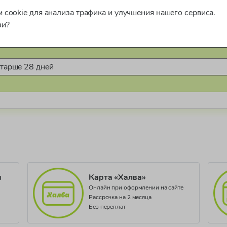
 cookie для анализа трафика и улучшения нашего сервиса.
зи?
а. Свободный крой, карманы и фирменная нашивка. Эластичны
старше 28 дней
966
и
Карта «Халва»
Онлайн при оформлении на сайте
Рассрочка на 2 месяца
Без переплат