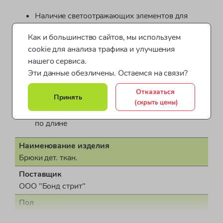
Наличие светоотражающих элементов для
безопасности ребенка
Как и большинство сайтов, мы используем
Сидельный шов проклеен и не пропускает
cookie для анализа трафика и улучшения
влагу
нашего сервиса.
Низ брюк затягивается на шнурок с
Эти данные обезличены. Остаемся на связи?
фиксатором
Внутренние снегозащитные манжеты на
Отказаться
Принять
штанинах
(скрыть цены)
Эластичные подтяжки съемные, регулируются
по длине
Наименование изделия
Брюки дет. ткан.
Поставщик
ООО "Бонд стрит"
Пол
унисекс