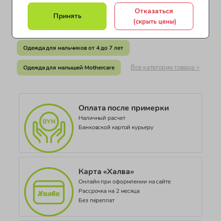
Бангладеш
Одежда для мальчиков от 1 до 2 лет
Отказаться
Принять
Документ о соответствии
(скрыть цены)
Одежда для мальчиков от 2 до 4 лет
СЕАЭС KG417/052.GB.02.02369
Одежда для мальчиков от 4 до 7 лет
Коллекция
CORE ESSENTIALS
Все категории товара >
Одежда для малышей Mothercare
Оплата после примерки
Наличный расчет
Банковской картой курьеру
Карта «Халва»
Онлайн при оформлении на сайте
Рассрочка на 2 месяца
Без переплат