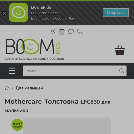
Boomkids
Открыть
LLC Bond Street
Бесплатно - в Google Play
!
детская одежда мировых брендов
Для малышей
Mothercare Толстовка
LFC830 для
мальчика