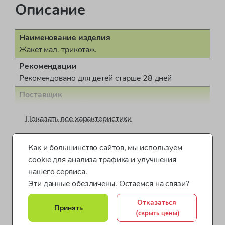
Описание
Наименование изделия
Жакет мал. трикотаж.
Рекомендации
Рекомендовано для детей старше 28 дней
Поставщик
ООО "Бонд стрит"
Показать все характеристики
Пол
для мальчика
Как и большинство сайтов, мы используем
Одежда для мальчиков от 1 до 2 лет
Страна производства
cookie для анализа трафика и улучшения
Бангладеш
Одежда для мальчиков от 2 до 4 лет
нашего сервиса.
Документ о соответствии
Эти данные обезличены. Остаемся на связи?
Одежда для мальчиков от 4 до 7 лет
СЕАЭС RU С-GB.АЖ49.В.01725/22
Отказаться
Принять
Одежда для малышей Mothercare
Коллекция
(скрыть цены)
Essentials