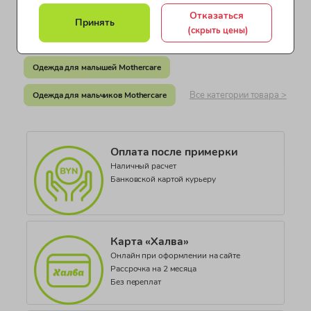
Бангладеш
Одежда для мальчиков от 2 до 4 лет
Отказаться
Принять
Документ о соответствии
(скрыть цены)
Одежда для мальчиков от 4 до 7 лет
СЕАЭС BY/112 02.02. ТР007 156.01 00030
Одежда для малышей Mothercare
Коллекция
MINI BOYS HOME GROWN
Все категории товара >
Одежда для мальчиков Mothercare
Оплата после примерки
Наличный расчет
Банковской картой курьеру
Карта «Халва»
Онлайн при оформлении на сайте
Рассрочка на 2 месяца
Без переплат