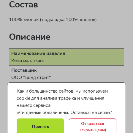
Состав
100% хлопок (подкладка 100% хлопок)
Описание
Наименование изделия
Кепи мал. ткан.
Поставщик
ООО "Бонд стрит"
Пол
Как и большинство сайтов, мы используем
для мальчика
cookie для анализа трафика и улучшения
Показать все характеристики
Страна производства
нашего сервиса.
КНР (Китайская Народная Республика)
Эти данные обезличены. Остаемся на связи?
Кепки для малышей
Кепки для детей
Документ о соответствии
Отказаться
Принять
ДЕАЭС № RU Д-GB.АБ87.В.01579/20
(скрыть цены)
Кепки для маленьких
Кепки (бейсболки) для мальчиков