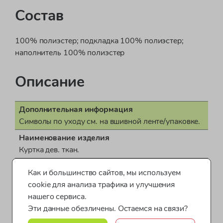
Состав
100% полиэстер; подкладка 100% полиэстер;
наполнитель 100% полиэстер
Описание
Дополнительная информация
Символы по уходу см. на вшивной ленте/упаковке.
Наименование изделия
Куртка дев. ткан.
Поставщик
Как и большинство сайтов, мы используем
ООО "Бонд стрит"
cookie для анализа трафика и улучшения
Показать все характеристики
Пол
нашего сервиса.
для девочки
Эти данные обезличены. Остаемся на связи?
Одежда для девочек от 5 до 7 лет
Страна производства