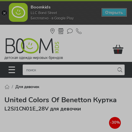
Boomkids
Открыть
LLC Bond Street
Бесплатно - в Google Play
!
детская одежда мировых брендов
Для девочек
United Colors Of Benetton Куртка
L2SJ1CN01E_28V для девочки
-30%