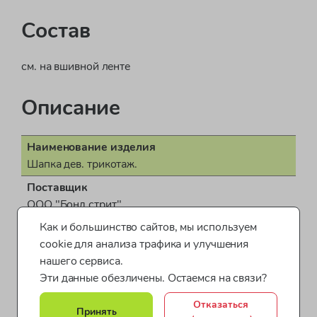
Состав
см. на вшивной ленте
Описание
Наименование изделия
Шапка дев. трикотаж.
Поставщик
ООО "Бонд стрит"
Как и большинство сайтов, мы используем
Пол
cookie для анализа трафика и улучшения
для девочки
нашего сервиса.
Показать все характеристики
Страна производства
Эти данные обезличены. Остаемся на связи?
КНР (Китайская Народная Республика)
Шапки для детей
Одежда для девочек Huppa
Отказаться
Документ о соответствии
Принять