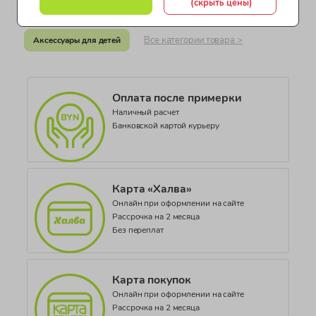
(скрыть цены)
ДЕАЭС N RU Д-EE.РА04.В.06620/21
Шапки для девочек
Обувь и аксессуары (девочки)
Коллекция
Все категории товара >
Аксессуары для детей
ZINA
Оплата после примерки
Наличный расчет
Банковской картой курьеру
Карта «Халва»
Онлайн при оформлении на сайте
Рассрочка на 2 месяца
Без переплат
Карта покупок
Онлайн при оформлении на сайте
Рассрочка на 2 месяца