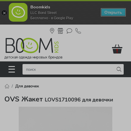
Boomkids
Открыть
LLC Bond Street
Бесплатно - в Google Play
!
детская одежда мировых брендов
Для девочек
OVS Жакет
LOVS1710096 для девочки