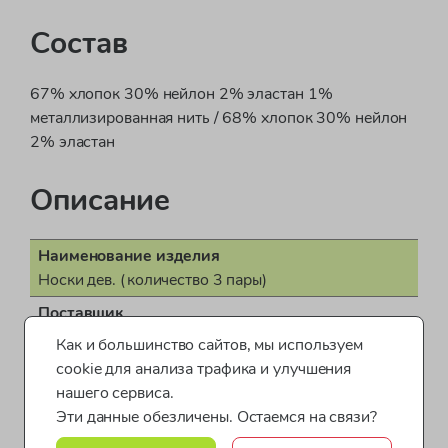
Состав
67% хлопок 30% нейлон 2% эластан 1%
металлизированная нить / 68% хлопок 30% нейлон
2% эластан
Описание
Наименование изделия
Носки дев. (количество 3 пары)
Поставщик
ООО "Бонд стрит"
Как и большинство сайтов, мы используем
cookie для анализа трафика и улучшения
Пол
нашего сервиса.
для девочки
Эти данные обезличены. Остаемся на связи?
Показать все характеристики
Страна производства