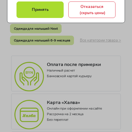
Бангладеш
Одежда для девочек от 3 до 4 лет
Отказаться
Принять
Документ о соответствии
(скрыть цены)
Одежда для девочек от 5 до 7 лет
СЕАЭС KG417/035.GB.02.06700
Одежда для малышей Next
Коллекция
Misc YOUNGER GIRLS
Все категории товара >
Одежда для малышей 6-9 месяцев
Оплата после примерки
Наличный расчет
Банковской картой курьеру
Карта «Халва»
Онлайн при оформлении на сайте
Рассрочка на 2 месяца
Без переплат