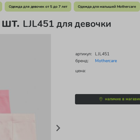
Одежда для девочек от 5 до 7 лет
Одежда для малышей Mothercare
 шт.
LJL451 для девочки
артикул:
LJL451
бренд:
Mothercare
цена:
наличие в магази