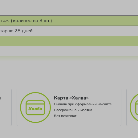
таж. (количество 3 шт.)
старше 28 дней
.02369
и
Карта «Халва»
Онлайн при оформлении на сайте
Рассрочка на 2 месяца
Без переплат