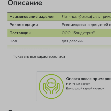
Описание
Наименование изделия
Легинсы (брюки) дев. трико
Рекомендации
Рекомендовано для детей 
Поставщик
ООО "Бонд стрит"
Пол
для девочки
Страна производства
Бангладеш
Показать все характеристики
Документ о соответствии
СЕАЭС KG417/052.GB.02
Коллекция
RUSTIC RETREAT
Оплата после примерк
Наличный расчет
Банковской картой курьеру