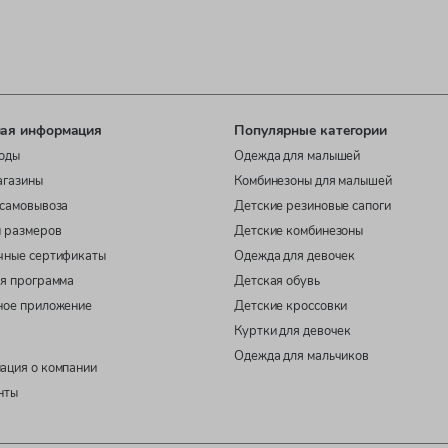
ая информация
Популярные категории
оды
Одежда для малышей
агазины
Комбинезоны для малышей
самовывоза
Детские резиновые сапоги
 размеров
Детские комбинезоны
чные сертификаты
Одежда для девочек
я программа
Детская обувь
ное приложение
Детские кроссовки
Куртки для девочек
Одежда для мальчиков
ация о компании
нты