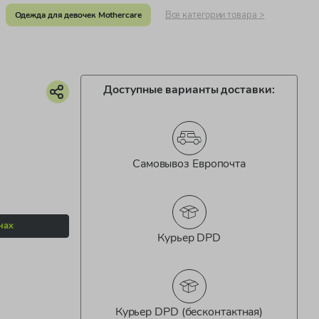
Все категории товара >
Одежда для девочек Mothercare
Доступные варианты доставки:
Самовывоз Европочта
нах
Курьер DPD
Курьер DPD (бесконтактная)