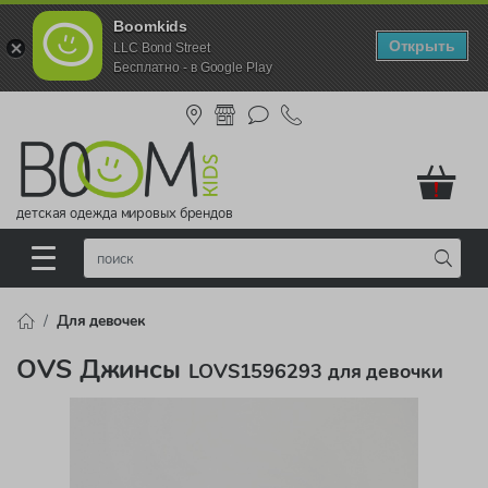
Boomkids
Открыть
LLC Bond Street
Бесплатно - в Google Play
!
детская одежда мировых брендов
Для девочек
OVS Джинсы
LOVS1596293 для девочки