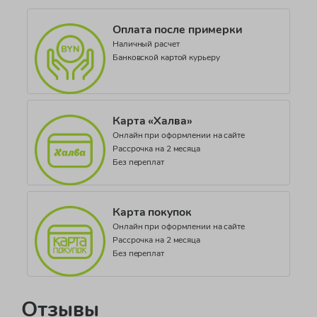
Синий
Оплата после примерки
Коллекция
Наличный расчет
SEASONAL BASIC_PR706 AI07
Банковской картой курьеру
Карта «Халва»
Онлайн при оформлении на сайте
Рассрочка на 2 месяца
Без переплат
Карта покупок
Онлайн при оформлении на сайте
Рассрочка на 2 месяца
Без переплат
Отзывы