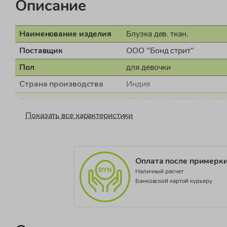
Описание
Наименование изделия
Блузка дев. ткан.
Поставщик
ООО "Бонд стрит"
Пол
для девочки
Страна производства
Индия
Документ о соответствии
СЕАЭС KG417/035.GB.02
Показать все характеристики
Коллекция
OG BOHO CHIC
Оплата после примерк
Наличный расчет
Банковской картой курьеру