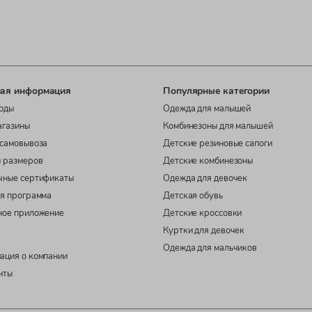
ая информация
Популярные категории
оды
Одежда для малышей
агазины
Комбинезоны для малышей
самовывоза
Детские резиновые сапоги
 размеров
Детские комбинезоны
чные сертификаты
Одежда для девочек
я программа
Детская обувь
ное приложение
Детские кроссовки
Куртки для девочек
Одежда для мальчиков
ация о компании
нты