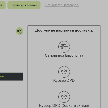
Все категории товара >
ет
Блузки для девочек
Доступные варианты доставки:
Самовывоз Европочта
нах
Курьер DPD
Курьер DPD (бесконтактная)