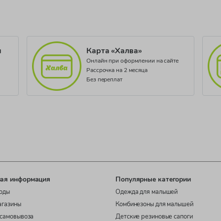
и
Карта «Халва»
Онлайн при оформлении на сайте
Рассрочка на 2 месяца
Без переплат
ая информация
Популярные категории
оды
Одежда для малышей
агазины
Комбинезоны для малышей
самовывоза
Детские резиновые сапоги