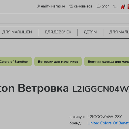
найти магазин
самовывоз
блог
ДЛЯ МАЛЫШЕЙ
ДЛЯ ДЕВОЧЕК
ДЕТЯМ
ДЛЯ МАЛ
olors of Benetton
Ветровки для мальчиков
Верхняя одежда для мал
tton Ветровка
L2IGGCN04W_
артикул:
L2IGGCN04W_28Y
бренд:
United Colors Of Benet