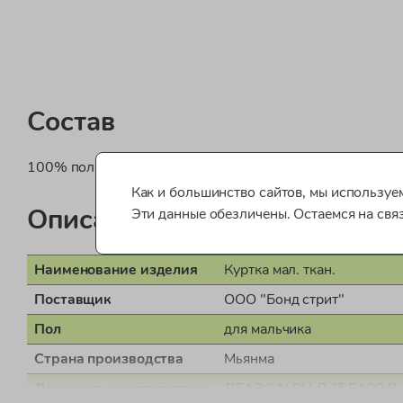
Состав
100% полиэстер (подкладка 100% полиэстер)
Как и большинство сайтов, мы используем
Описание
Эти данные обезличены. Остаемся на свя
Наименование изделия
Куртка мал. ткан.
Поставщик
ООО "Бонд стрит"
Пол
для мальчика
Страна производства
Мьянма
Документ о соответствии
ДЕАЭС N RU Д-IT.РА09.В