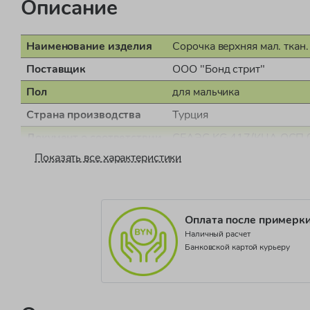
Описание
Наименование изделия
Сорочка верхняя мал. ткан.
Поставщик
ООО "Бонд стрит"
Пол
для мальчика
Страна производства
Турция
Документ о соответствии
СЕАЭС KG 417/КЦА.ОСП.
Показать все характеристики
Коллекция
SHIRTS
Оплата после примерк
Наличный расчет
Банковской картой курьеру