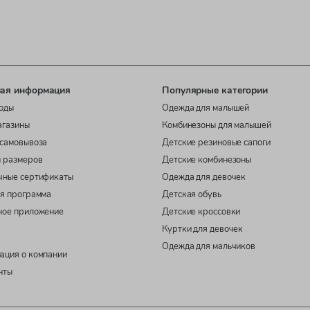
ая информация
Популярные категории
оды
Одежда для малышей
агазины
Комбинезоны для малышей
самовывоза
Детские резиновые сапоги
 размеров
Детские комбинезоны
чные сертификаты
Одежда для девочек
я программа
Детская обувь
ное приложение
Детские кроссовки
Куртки для девочек
Одежда для мальчиков
ация о компании
нты