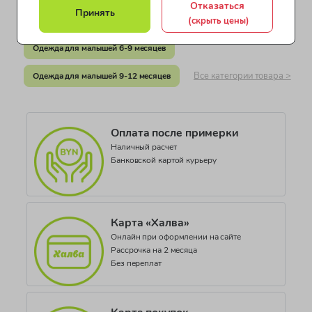
Отказаться
Документ о соответствии
Принять
(скрыть цены)
Одежда для малышей 3-6 месяцев
СЕАЭС KG 417/КЦА.ОСП.025.GB.02.05843
Одежда для малышей 6-9 месяцев
Коллекция
UNISEX
Все категории товара >
Одежда для малышей 9-12 месяцев
Оплата после примерки
Наличный расчет
Банковской картой курьеру
Карта «Халва»
Онлайн при оформлении на сайте
Рассрочка на 2 месяца
Без переплат