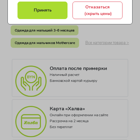
Индия
Одежда для малышей Mothercare
Отказаться
Принять
Документ о соответствии
(скрыть цены)
Одежда для малышей1-3 месяца
ДЕАЭС № BY/112 11.01. ТР007 019.01 00760
Одежда для малышей 3-6 месяцев
Коллекция
BABY ESSENTIALS BOYS
Все категории товара >
Одежда для мальчиков Mothercare
Оплата после примерки
Наличный расчет
Банковской картой курьеру
Карта «Халва»
Онлайн при оформлении на сайте
Рассрочка на 2 месяца
Без переплат