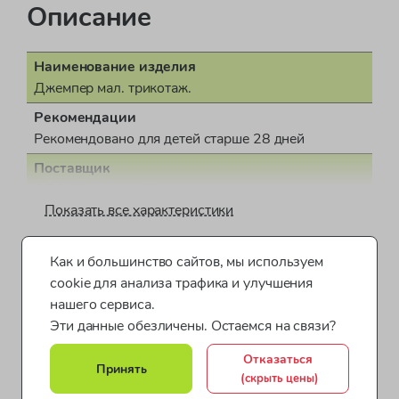
Описание
Наименование изделия
Джемпер мал. трикотаж.
Рекомендации
Рекомендовано для детей старше 28 дней
Поставщик
ООО "Бонд стрит"
Показать все характеристики
Пол
для мальчика
Как и большинство сайтов, мы используем
Одежда для мальчиков от 1 до 2 лет
Страна производства
cookie для анализа трафика и улучшения
Индия
Одежда для мальчиков от 2 до 4 лет
нашего сервиса.
Документ о соответствии
Эти данные обезличены. Остаемся на связи?
Одежда для мальчиков от 4 до 7 лет
СЕАЭС RU C-GB.АЖ56.В.00204/20
Отказаться
Принять
Одежда для малышей Mothercare
Коллекция
(скрыть цены)
WE ARE THE ROBOTS