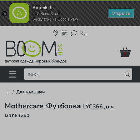
Boomkids
Открыть
LLC Bond Street
Бесплатно - в Google Play
!
детская одежда мировых брендов
Для малышей
Mothercare Футболка
LYC366 для
мальчика